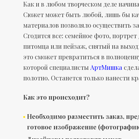
Как и в любом творческом деле начина
а
Сюжет может быть любой, лишь бы ка
материалов позволяло осуществить з
Сгодится все: семейное фото, портре
м
питомца или пейзаж, снятый на выходн
это сможет превратиться в полноценн
которой специалисты
АртМишка
сдел
п
полотно. Останется только нанести кр
Как это происходит?
о
Необходимо разместить заказ, пре
готовое изображение (фотографию