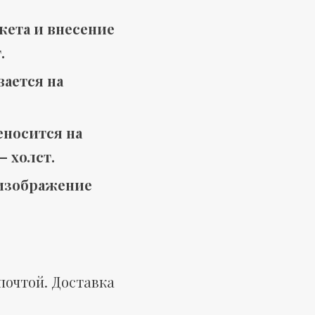
кета и внесение
.
ается на
еносится на
 холст.
 изображение
почтой. Доставка