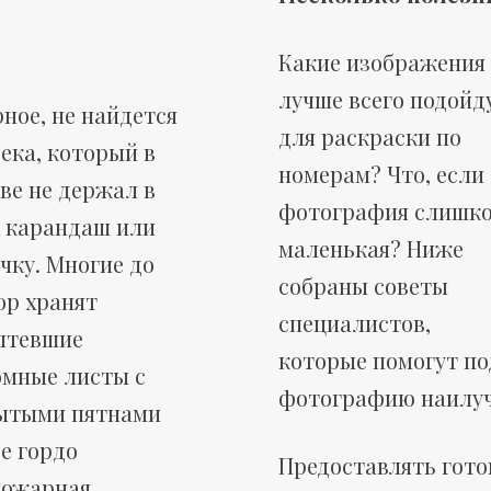
Какие изображения
лучше всего подойд
ное, не найдется
для раскраски по
ека, который в
номерам? Что, если
ве не держал в
фотография слишк
х карандаш или
маленькая? Ниже
чку. Многие до
собраны советы
ор хранят
специалистов,
лтевшие
которые помогут по
омные листы с
фотографию наилуч
ытыми пятнами
е гордо
Предоставлять гото
пожарная