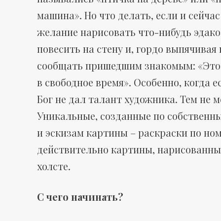
н
машина». Но что делать, если и сейчас
желание нарисовать что-нибудь эдако
о
повесить на стену и, гордо выпячивая 
сообщать пришедшим знакомым: «Это 
в свободное время». Особенно, когда е
м
Бог не дал талант художника. Тем не м
Уникальные, созданные по собствен
и эскизам картины – раскраски по ном
е
действительно картины, нарисованны
холсте.
р
С чего начинать?