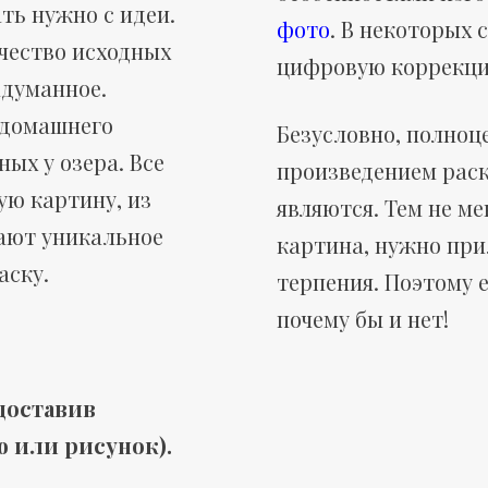
ть нужно с идеи.
фото
. В некоторых 
чество исходных
цифровую коррекци
адуманное.
т домашнего
Безусловно, полно
ых у озера. Все
произведением раск
ую картину, из
являются. Тем не ме
ают уникальное
картина, нужно при
аску.
терпения. Поэтому е
почему бы и нет!
доставив
 или рисунок).