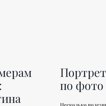
омерам
Портрет
:
по фото
тина
Несколько полезн