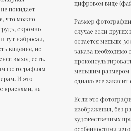
цифровом виде (фай
 не покидает
е, что можно
Размер фотографии 
грудь, скромно
случае если других
я тут набросал,
остается меньше 30
сть видение, но
заказа необходимо 
енее выход есть.
проконсультировать
ным фотографиям
меньшим размером 
ерам. И это
однако все зависит 
е красками, на
Если это фотографи
изображения, без р
художественных при
особенностями изг