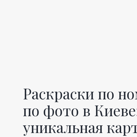
К
а
р
Раскраски по н
т
по фото в Киеве
уникальная кар
и