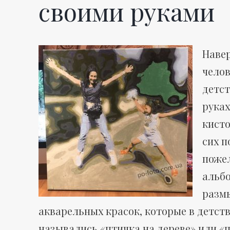
своими руками
н
Навер
челов
ы
детст
рука
кисто
п
сих п
поже
альб
о
разм
акварельных красок, которые в детств
назывались «птичка на дереве» или «