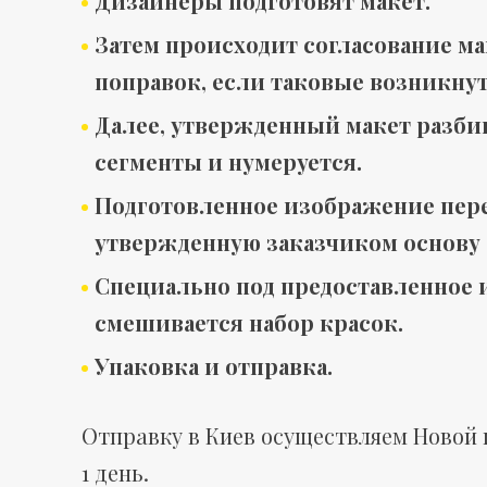
ф
Дизайнеры подготовят макет.
Затем происходит согласование ма
поправок, если таковые возникнут
о
Далее, утвержденный макет разбив
сегменты и нумеруется.
Подготовленное изображение пер
т
утвержденную заказчиком основу –
Специально под предоставленное
о
смешивается набор красок.
Упаковка и отправка.
К
Отправку в Киев осуществляем Новой 
1 день.