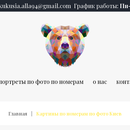
kukusia.alla94@gmail.com
График работы:
Пн
портреты по фото по номерам
о нас
конт
Главная
|
Картины по номерам по фото Киев