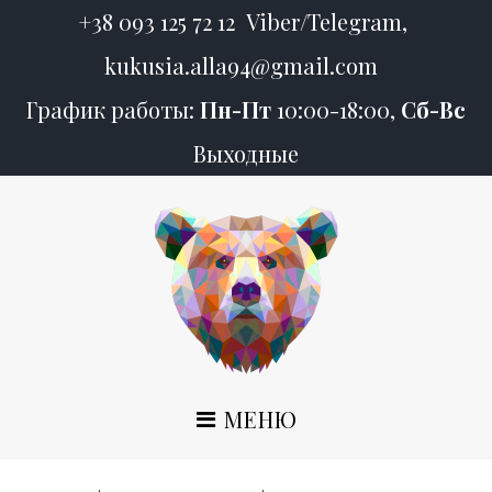
S
+38 093 125 72 12
Viber/Telegram,
k
kukusia.alla94@gmail.com
i
p
График работы:
Пн-Пт
10:00-18:00,
Сб-Вс
t
Выходные
o
c
o
n
t
e
n
t
МЕНЮ