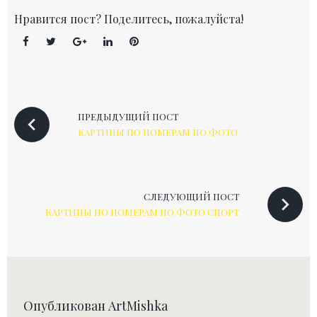
Нравится пост? Поделитесь, пожалуйста!
F
T
G
L
P
a
w
o
i
i
c
i
o
n
n
e
t
g
k
t
Н
ПРЕДЫДУЩИЙ ПОСТ
b
t
l
e
e
КАРТИНЫ ПО НОМЕРАМ ПО ФОТО
а
o
e
e
d
r
в
o
r
+
I
e
и
k
n
s
СЛЕДУЮЩИЙ ПОСТ
t
г
КАРТИНЫ ПО НОМЕРАМ ПО ФОТО СПОРТ
а
ц
и
я
Опубликован
ArtMishka
п